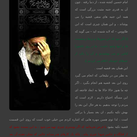
امام حسین کشته شده ، از دنیا رفته . چون
آن به قدری جنبه مثبت بزرگی است که
همه این جنبه های منفی قضیه را می
پوشاند ، و این همان چیزی است که ابن
طاووس – که لابد شنید
ه اید – می گوید که
(( اگر نبود که این سوزها و دردها و مصیبت
ها و اینها وجود داشت ، ما در روز عاشورا
لباس نو می پوشیدیم و آن را یکی از
عیدهای خودمان اعلام می کردیم )).
این همان بعد قضیه است .
به نظر من در تبلیغاتی که انجام می گیرد
روی این بعد قضیه هم انجام بگیرد ، اگر
چه ما هنوز حالا حالا ها به ابعاد فاجعه ای
این مسأله احتیاج داریم ، لازم است که
مردم را توجه بدهیم .به هر حال این بعد را
بهش تکیه بکنیم ، ان بعد بسیار با برکتی
است ، لذا توی همین مهره هایی که اشاره کردم من خیلی خوب است که روی این قسمت
قضیه تکیه بشود
یا فرض بفرمائید که اگر پوستری چیزی تهیه می شود ، به این بسنده نشود که
از قتلگاه و عکس شهدا چیزی بیاید ، بلکه یک کارهای هنر مندانه جالبی که نشان دهنده آن بعد