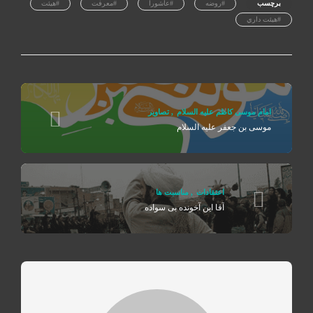
برچسب
#روضه
#عاشورا
#معرفت
#هيئت
#هيئت داري
امام موسی کاظم علیه السلام
,
تصاوير
موسی بن جعفر علیه السلام
اعتقادات
,
مناسبت ها
آقا این آخونده بی سواده