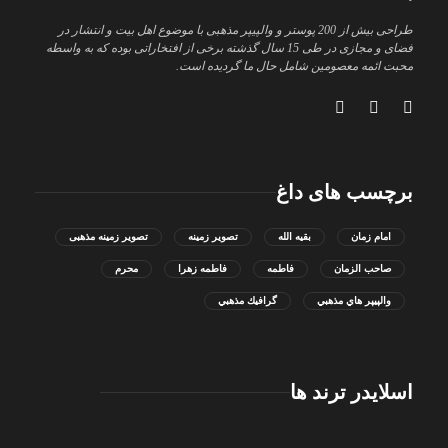
طراحی بیش از 200 پوستر و والپیپر مذهبی با موضوع اهل بیت و انتشار در
فضای و مجازی در طی 15 سال گذشته برخی از افتخاراتی بوده که به واسطه
محبت ائمه معصومین شامل حال ما گردیده است.
برچسب های داغ
امام زمان
بقیه الله
تصویر زمینه
تصویر زمینه مذهبی
صاحب الزمان
فاطمه
فاطمه زهرا
محرم
والپيپر هاي مذهبي
گرافيك مذهبي
اسلایدر ترند ها