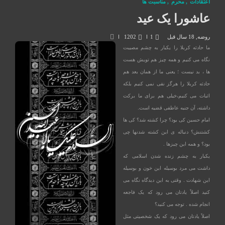
اعتقادات
,
محرم
,
مناسبت ها
عاشورا یک عید
روضه
,
18 سال قبل
1
1202
ما حادثه کربلا را یکبار به چشم مصیبت
نگاه می کنیم و همه چیز هم تویش هست
ها ، بد نیست ؛ یعنی ما از همان بعد هم
حادثه کربلا را هرگز نفی نمی کنیم بلکه
اثبات می کنیم،خیلی هم برای ما برکت
داشته، آن جنبه عاطفی قضیه است.
امام حسین کی بود؟ چرا کشته شد؟ کی ها
کشتنش؟ دنباله ی این کشته شدنها چی
بود؟ و همه این چیزها .
یکبار به چشم زنده شدن اسلامی که
داشت می مرد بوسیله این خون و بوسیله
این شهادت . وقتی به این دیدگاه نگاه می
کنید اصلاً یادتان می رود که یک فاجعه
انجام شده . توجه می کنید؟
اصلاً یادتان می رود که یک شخصیتی مثل