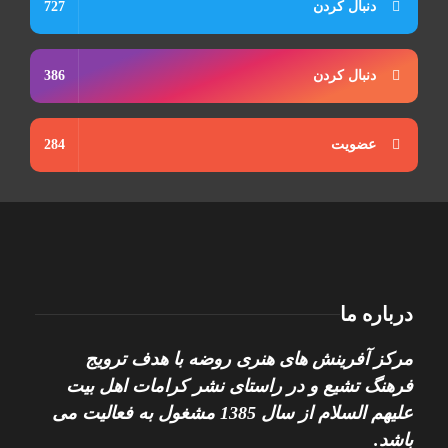
دنبال کردن
727
دنبال کردن
386
عضویت
284
درباره ما
مرکز آفرینش های هنری روضه با هدف ترویج
فرهنگ تشیع و در راستای نشر کرامات اهل بیت
علیهم السلام از سال 1385 مشغول به فعالیت می
باشد.