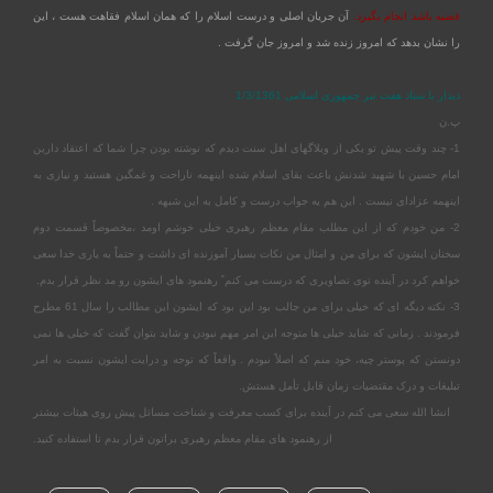
قضیه باشد انجام بگیرد.
آن جریان اصلی و درست اسلام را که همان اسلام فقاهت هست ، این
را نشان بدهد که امروز زنده شد و امروز جان گرفت .
دیدار با ستاد هفت تیر جمهوری اسلامی 1/3/1361
پ.ن
1- چند وقت پیش تو یکی از وبلاگهای اهل سنت دیدم که نوشته بودن چرا شما که اعتقاد دارین
امام حسین با شهید شدنش باعث بقای اسلام شده اینهمه ناراحت و غمگین هستید و نیازی به
اینهمه عزادای نیست . این هم یه جواب درست و کامل به این شبهه .
2- من خودم که از این مطلب مقام معظم رهبری خیلی خوشم اومد ،مخصوصاً قسمت دوم
سخنان ایشون که برای من و امثال من نکات بسیار آموزند
ه ای داشت و حتماً به یاری خدا سعی
خواهم کرد در آینده توی تصاویری که درست می کنم ً رهنمود های ایشون رو مد نظر قرار بدم.
3- نکته دیگه ای که خیلی برای من جالب بود این بود که ایشون این مطالب را سال 61 مطرح
فرمودند . زمانی که شاید خیلی ها متوجه این امر مهم نبودن و شاید بتوان گفت که خیلی ها نمی
دونستن که پوستر چیه، خود منم که اصلاً نبودم . واقعاً که توجه و درایت ایشون نسبت به امر
تبلیغات و درک مقتضیات زمان قابل تأمل هستش.
انشا الله سعی می کنم در آینده برای کسب معرفت و شناخت مسائل پیش روی هیئات بیشتر
از رهنمود های مقام معظم رهبری براتون قرار بدم تا استفاده کنید.