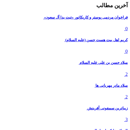
آخرین مطالب
فراخوان مردمی پوستر و کاریکاتور «تبت یدا آل سعود»
0
کریم اهل بیت هست حسن (علیه السلام)
0
میلاد حسن بن علی علیه السلام
2
میلاد مادر مهربانی ها
2
زیباترین سمفونی آفرینش
3