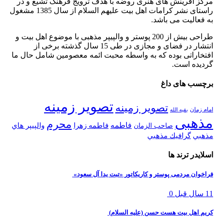
مرکز آفرینش های هنری روضه با هدف ترویج فرهنگ تشیع و در
راستای نشر کرامات اهل بیت علیهم السلام از سال 1385 مشغول
به فعالیت می باشد.
طراحی بیش از 200 پوستر و والپیپر مذهبی با موضوع اهل بیت و
انتشار در فضای و مجازی در طی 15 سال گذشته برخی از
افتخاراتی بوده که به واسطه محبت ائمه معصومین شامل حال ما
گردیده است.
برچسب های داغ
تصویر زمینه
تصویر زمینه
امام زمان
بقیه الله
مذهبی
محرم
فاطمه
فاطمه زهرا
والپيپر هاي
صاحب الزمان
مذهبي
گرافيك مذهبي
اسلایدر ترند ها
فراخوان مردمی پوستر و کاریکاتور «تبت یدا آل سعود»
11 سال قبل
0
کریم اهل بیت هست حسن (علیه السلام)