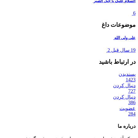
السلام علیک یا جبل الصبر
6
موضوعات داغ
علی ولی الله
19 سال قبل
2
در ارتباط باشید
پسندیدن
1423
دنبال کردن
727
دنبال کردن
386
عضویت
284
درباره ما