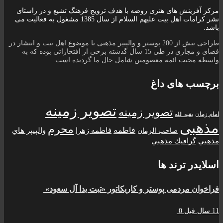
مرکز آفرینش های هنری روضه با هدف ترویج فرهنگ تشیع و در راستای
نشر کرامات اهل بیت علیهم السلام از سال 1385 مشغول به فعالیت می
باشد.
طراحی بیش از 200 پوستر و والپیپر مذهبی با موضوع اهل بیت و انتشار در
فضای و مجازی در طی 15 سال گذشته برخی از افتخاراتی بوده که به
واسطه محبت ائمه معصومین شامل حال ما گردیده است.
برچسب های داغ
تصویر زمینه
تصویر زمینه
امام زمان
بقیه الله
مذهبی
محرم
فاطمه
فاطمه زهرا
والپيپر هاي
صاحب الزمان
مذهبي
گرافيك مذهبي
اسلایدر ترند ها
فراخوان مردمی پوستر و کاریکاتور «تبت یدا آل سعود»
11 سال قبل
0