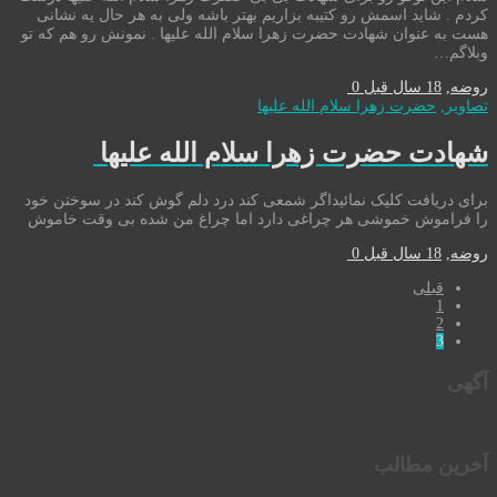
کردم . شاید اسمش رو کتیبه بزاریم بهتر باشه ولی به هر حال یه نشانی
هست به عنوان شهادت حضرت زهرا سلام الله علیها . نمونش رو هم که تو
وبلاگم…
روضه
,
18 سال قبل
0
تصاوير
,
حضرت زهرا سلام الله علیها
شهادت حضرت زهرا سلام الله علیها
برای دریافت کلیک نمائیداگر شمعی کند درد دلم گوش کند در سوختن خود
را فراموش خموشی هر چراغی دارد اما چراغ من شده بی وقت خاموش
روضه
,
18 سال قبل
0
قبلی
1
2
3
آگهی
آخرین مطالب