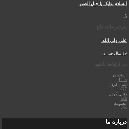
السلام علیک یا جبل الصبر
6
موضوعات داغ
علی ولی الله
19 سال قبل
2
در ارتباط باشید
پسندیدن
1423
دنبال کردن
727
دنبال کردن
386
عضویت
284
درباره ما