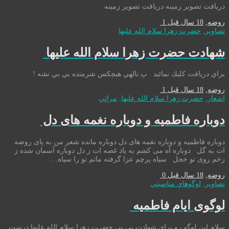
دریافت تصویر زمینه دریافت تصویر زمینه
روضه
,
18 سال قبل
1
تصاوير
,
حضرت زهرا سلام الله علیها
شهادت حضرت زهرا سلام الله علیها
براي دريافت كليك نمائيد پ.نالهي هيچكس شرمنده بي بي نشه !
روضه
,
18 سال قبل
1
اشعار
,
حضرت زهرا سلام الله علیها
,
مراثي
دوباره فاطمیه و دوباره نغمه های دل
دوباره فاطمیه و دوباره نغمه های دل دوباره مانده شعر من به پای روضه
ات به گل دوباره آه می کشم به یاد غصه ات ز دل دوباره آسمان شده ز
زخم روی تو خجل سیاه پرچم عزا گرفته ماتم تو را سیاه…
روضه
,
18 سال قبل
0
تصاوير
,
لوگوهاي مناسبتي
لوگوی ایام فاطمیه
سلام این لوگو رو برای شهادت بی بی حضرت زهرا سلام الله علیها درست