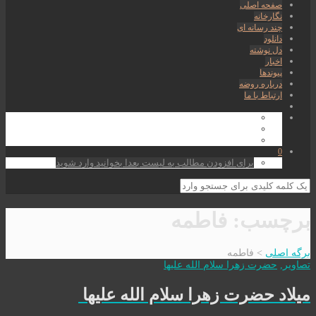
صفحه اصلی
نگارخانه
چند رسانه ای
دانلود
دل نوشته
اخبار
پیوندها
درباره روضه
ارتباط با ما
0
برای افزودن مطالب به لیست بعدا بخوانید وارد شوید
برچسب:
فاطمه
برگه اصلی
>
فاطمه
تصاوير
,
حضرت زهرا سلام الله علیها
میلاد حضرت زهرا سلام الله علیها