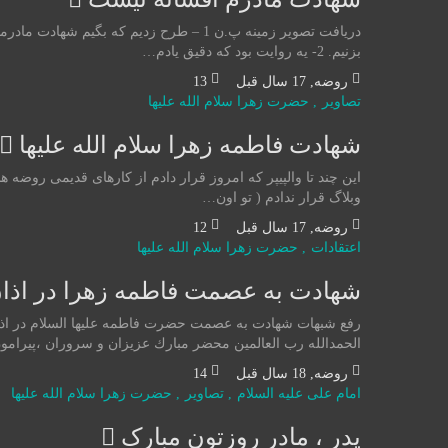
دریافت تصویر زمینه پ.ن 1 – طرح زدیم ک
بزنیم. 2- یه روایت بود که دقیق یادم…
روضه
,
17 سال قبل
13
تصاوير
,
حضرت زهرا سلام الله علیها
شهادت فاطمه زهرا سلام الله علیها
این چند تا والپیپر که امروز قرار دادم از کارهای قدیمی روض
وبلاگ قرار ندادم ( تو اون…
روضه
,
17 سال قبل
12
اعتقادات
,
حضرت زهرا سلام الله علیها
شهادت به عصمت فاطمه زهرا در اذان
رفع شبهات شهادت به عصمت حضرت فاطمه عليها السلام در اذان
الحمدالله رب العالمين محضر مبارك عزيزان و سروران ،پيرا
روضه
,
18 سال قبل
14
امام علی علیه السلام
,
تصاوير
,
حضرت زهرا سلام الله علیها
پدر ، مادر روزتون مبارک