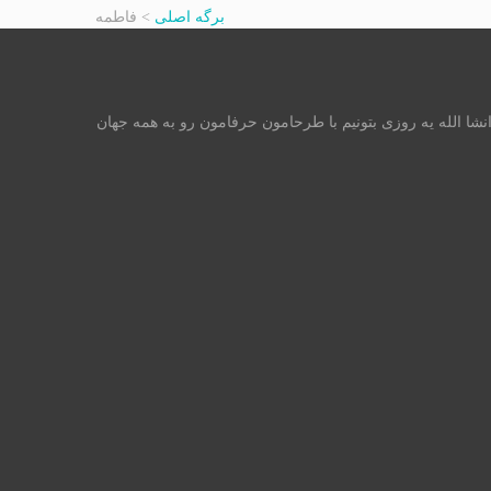
برگه اصلی
>
فاطمه
ه ولی انشا الله یه روزی بتونیم با طرحامون حرفامون رو به همه جهان