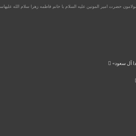
ولامون حضرت امير المونين عليه السلام با خانم فاطمه زهرا سلام الله عليها
دا آل سعود»