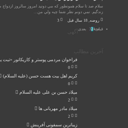
سلام صد تا سلام همونطور كه مي دونيد امروز سالروز ازدواج م
زندگيم. نمي دونم نظر شما چيه ولي من…
روضه
,
18 سال قبل
3
قبلی
1
2
3
بعدی
آگهی
آخرین مطالب
فراخوان مردمی پوستر و کاریکاتور «تبت ی
0
کریم اهل بیت هست حسن (علیه السلام)
0
میلاد حسن بن علی علیه السلام
2
میلاد مادر مهربانی ها
2
زیباترین سمفونی آفرینش