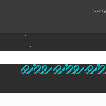
افیک است!
0