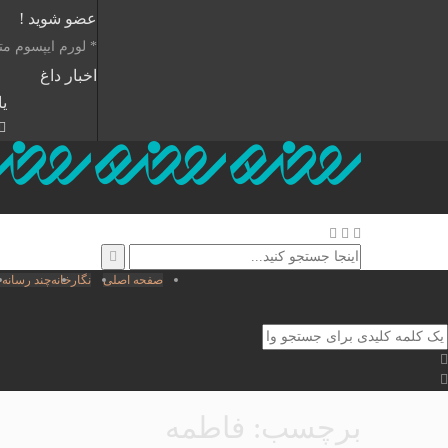
عضو شوید !
* لورم ایپسوم مت
اخبار داغ
ی
صفحه اصلی
نگارخانه
چند رسانه 
برچسب:
فاطمه