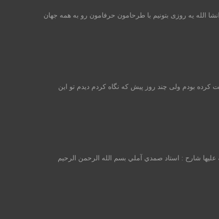
ه ولی انشا الله یه روزی بتونیم با طرحامون حرفامون رو به همه جهان
 کرده بودم ولی چند روز پیش که نگاه کردم دیدم تو این
يها شارح : استاد صمدي آملي بسم الله الرحمن الرحيم