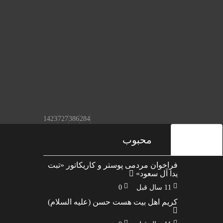
1423
727
386
284
آخرین ها
محبوب
فراخوان مردمی پوستر و کاریکاتور «تبت
یدا آل سعود»
11 سال قبل
0
کریم اهل بیت هست حسن (علیه السلام)