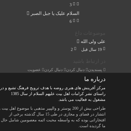
3
السلام علیک یا جبل الصبر
6
موضوعات داغ
علی ولی الله
19 سال قبل
2
در ارتباط باشید
پسندیدن
دنبال کردن
دنبال کردن
عضویت
درباره ما
مرکز آفرینش های هنری روضه با هدف ترویج فرهنگ تشیع و در
راستای نشر کرامات اهل بیت علیهم السلام از سال 1385
مشغول به فعالیت می باشد.
طراحی بیش از 200 پوستر و والپیپر مذهبی با موضوع اهل بیت 
انتشار در فضای و مجازی در طی 15 سال گذشته برخی از
افتخاراتی بوده که به واسطه محبت ائمه معصومین شامل حال
ما گردیده است.