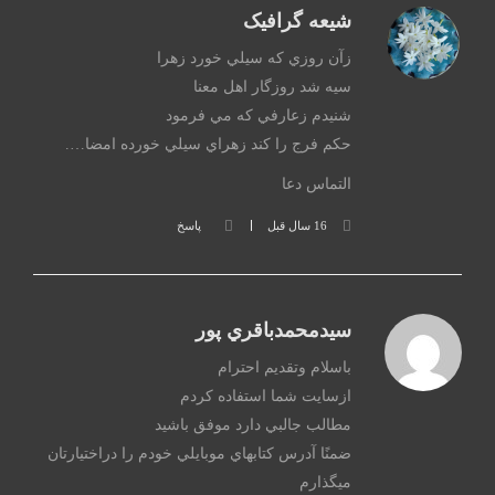
شیعه گرافیک
زآن روزي که سيلي خورد زهرا
سيه شد روزگار اهل معنا
شنيدم زعارفي که مي فرمود
حکم فرج را کند زهراي سيلي خورده امضا….
التماس دعا
16 سال قبل
پاسخ
سيدمحمدباقري پور
باسلام وتقديم احترام
ازسايت شما استفاده كردم
مطالب جالبي دارد موفق باشيد
ضمنًا آدرس كتابهاي موبايلي خودم را دراختيارتان
ميگذارم