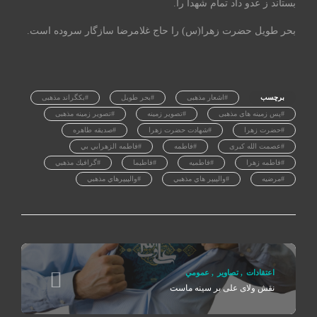
بستاند ز عدو داد تمام شهدا را.
بحر طویل حضرت زهرا(س) را حاج غلامرضا سازگار سروده است.
برچسب
#اشعار مذهبی
#بحر طویل
#بکگراند مذهبی
#پس زمینه های مذهبی
#تصویر زمینه
#تصویر زمینه مذهبی
#حضرت زهرا
#شهادت حضرت زهرا
#صدیقه طاهره
#عصمت الله کبری
#فاطمه
#فاطمه الزهرابي بي
#فاطمه زهرا
#فاطميه
#فاطيما
#گرافيك مذهبي
#مرضیه
#والپيپر هاي مذهبي
#والپيپرهاي مذهبي
اعتقادات
,
تصاوير
,
عمومي
نقش ولای علی بر سینه ماست