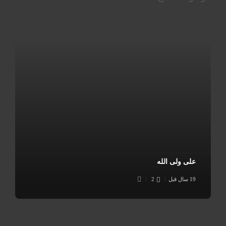
علی ولی الله
19 سال قبل
2