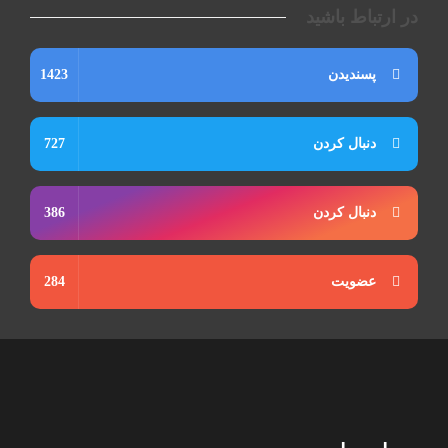
در ارتباط باشید
پسندیدن
1423
دنبال کردن
727
دنبال کردن
386
عضویت
284