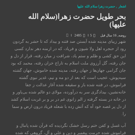
اشعار
,
حضرت زهرا سلام الله علیها
بحر طویل حضرت زهرا(سلام الله
علیها)
روضه
,
16 سال قبل
5
2485
شهر زیبای مدینه شده آبستن صد فتنه و بیداد که تا حشر به گردون
رود از حنجره اهل ولا شیون و فریاد، که در ازمنه دهر ندارد کسی
این حق کشی و ظلم و ستم یاد، شرافت ز میان رفته، قرار از دل و
جان رفته، گل آرزوی ملت اسلام به تاراج خزان رفته، محمد که بود
جان گرامی جهان‌ها ز جهان رفته، مدینه شده خاموش، جهان گشته
سیه‌پوش، عجیب است که بعد از دو مه و نیم، غدیر نبوی گشته
فراموش، در فتنه شده باز و سقیفه شده آغاز عدالت ز جفا
خانه‌نشین، بیدادگری سر به درآورده، مولای دو عالم شده بی‌یاور و
در خانه در بسته گرفته ز الم زانوی غم در بر و بر غربت اسلام کشد
از دل پر غصه خود آه که آتش زده با شعله فریاد درون ارض و سما
را.
آب غسل و کفن ختم رسل خشک نگردیده که قرآن شده پامال و
فراموش شده حرمت پیغمبر و دین و علی و آل، گروهی که شده