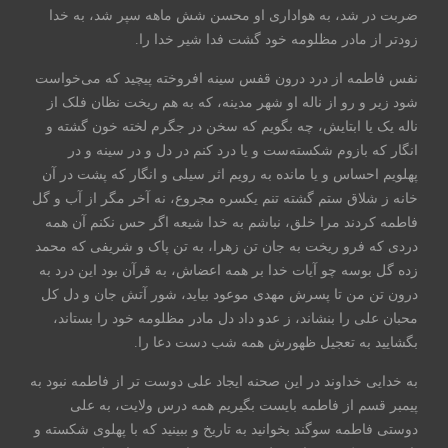
ضربت در شد، به هواداری او محسن شش ماهه سپر شد، به خدا
زودتر از مادر مظلومه خود گشت فدا شیر خدا را.
نفس فاطمه از درد درون قفس سینه افروخته پیچید که می‌خواست
شود زیر و رو از ناله او شهر مدینه، که به هم ریخت نظان فلک از
ناله یک یا ابتایش، چه بگویم که سخن در جگرم لخته خون گشته و
انگار که بازوم شکسته‌ست و یا درد کنم در دل و در سینه و در
پهلویم احساس و یا مانده به رویم اثر سیلی و انگار که پشت در آن
خانه ز شلاق ستم گشته تنم یکسره مجروع، نه آخر مگر از آب و گل
فاطمه کردند مرا خلق، نباشم به خدا شیعه اگر حس نکنم آن همه
دردی که فرو ریخت به جان تن زهرا، به تن پاک و شریفی که محمد
زده گل بوسه چو آیات خدا بر همه اعضاش، به قرآن بود این درد به
درون تن من تا پسرش مهدی موعود بیاید، شور آتش جان و دل کل
محبان علی را بنشاند، ز عدو داد دل مادر مظلومه خود را بستاند،
بگشایید به تعجیل ظهورش همه شب دست دعا را.
به خدایی خداوند در این صحنه ایجاد علی دوست تر از فاطمه نبود به
پیمبر قسم از فاطمه بایست بگیریم همه درس ولایت، به علی
دوستی فاطمه سوگند بخوانید به تاریخ و ببینید که با پهلوی شکسته و