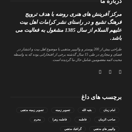
درباره ما
مرکز آفرینش های هنری روضه با هدف ترویج
فرهنگ تشیع و در راستای نشر کرامات اهل بیت
علیهم السلام از سال 1385 مشغول به فعالیت می
باشد.
طراحی بیش از 200 پوستر و والپیپر مذهبی با موضوع اهل بیت و انتشار در
فضای و مجازی در طی 15 سال گذشته برخی از افتخاراتی بوده که به واسطه
محبت ائمه معصومین شامل حال ما گردیده است.
برچسب های داغ
امام زمان
بقیه الله
تصویر زمینه
تصویر زمینه مذهبی
صاحب الزمان
فاطمه
فاطمه زهرا
محرم
والپيپر هاي مذهبي
گرافيك مذهبي