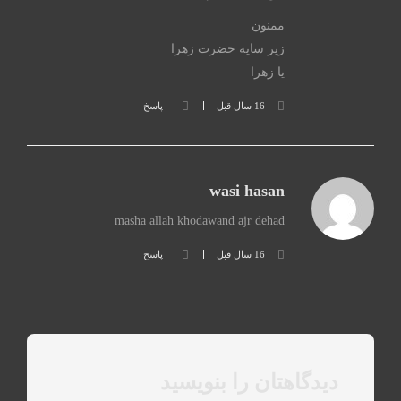
ممنون
زير سايه حضرت زهرا
يا زهرا
16 سال قبل
پاسخ
wasi hasan
masha allah khodawand ajr dehad
16 سال قبل
پاسخ
دیدگاهتان را بنویسید