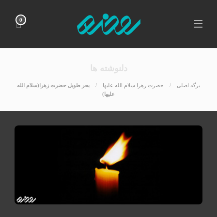
0
دلنوشته ها
برگه اصلی
حضرت زهرا سلام الله علیها
بحر طویل حضرت زهرا(سلام الله
علیها)