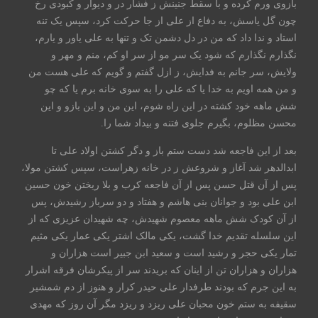
بازوی ورم کرده و با سقط جنینش ز فشار در و دیوار و کبودی رخ
چون گل یاسش، به دفاع از علی از جا حرکت کرد، سپس یک تنه
استاد و ندا داد که من در دل دشمن تک و تنها به علی یاور و یارم،
نگذارم نگذارم که شود یک سر مو از سر او کم، منم و مهر و
ولایش، سر جانم به فدایش، ز ازل گفتم و گویم که علی هست من
و من همه اویم به خدا یا که علی را به سوی خانه برم یا که چو
شش ماهه خود کشته در این راه شوم، این من و این بازو و این
محسن مظلوم، بگیرم جلوی فتنه و بیداد شما را.
بعد از این فاجعه شد دست ستم باز و دگر کشتن اولاد علی تا
ابدالدهر شد آغاز و شروعش ز در خانه زهراست، سپس کشتن مولا،
پس از آن قتل حسن پس از آن فاجعه کرب و بلا ریختن خون حسین
ابن علی بود و جوانان بنی هاشم و هفتاد و دو سرباز رشیدش، پس
از آن کودک شش ماهه معصوم شهیدش، چه شهیدان عزیزی که از
این سلسله تقدیم خدا گشت، یکی مالک اشتر یکی عمار یکی مثیم
تمار یکی حجر و رشید است و سعید ابن جبیر است هزاران و
هزاران و هزاران تن از اینان که بریدند سر از پیکرشان فرقه اشرار
به این جرم که بودند طرفدار علی حیدر کرار و هنوز از دم شمشیر
سقیفه به ستم خون محبان علی ریزد و ریزد مگر آن روز که مهدی