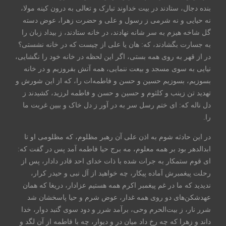
بنده دجال، ستادند در بیت خداوند تبارک و تعالی به درون کینه مولا،
نه حیایی و نه شرمی ز رسول و علی و حضرت زهرا، عوض دسته
گل شاخه هیزم به سر شانه نهادند، در خانه ستادند، ز بیداد زبان را
به جسارت بگشادند، که: هان یا علی از چیست که در خانه نشستی؟
در از قهر به روی همه بستی، اگر این لحظه در خانه خود را نگشایی،
نیایی به سوی مسجد و بیعت ننمایی، همه آتش بفروزیم و در خانه
بسوزیم، بسوزیم حسین و حسن و فاطمه‌ات را، که از این شورش و
تهدید تن زینب و کلثوم و حسین و حسن و فاطمه لرزید، کشیدند ز
دل ناله که: ای ختم رسل سر به در آور ز دل خاک و ببین غربت ما
را.
در این حادثه شوم به اذن علی آن رهبر مظلوم، که مظلومی او تا
ابدالدهر بود بر همه معلوم، مه برج حیا فاطمه آمد پس در گفت که:
ای قوم ستمکار به جرات شده با ذات خدای احد قادر دادار، پس از
رحلت پیغمبرش آماده پیکار، چه خواهید از آل نبی و حیدر کرار،
ندیدید که ما در غم پیغمبر اکرم همه هستیم عزادار، دریغا که همان
عهدشکن‌های دو روی همه غدار، عوض شرم و حیا پاسخشان شد
شرر نار، ز بیت‌الحرم وحی، برآمد شرر و دود سوی گنبد دوار، خدا
داند و زهرا که چه رخ داد میان در و دیوار، چه با فاطمه از آن لگد و