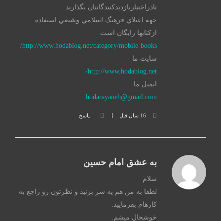
تادراختياربازديدكنندگانتان بگذاريد
جهة اعتلاي فرهنگ اسلامي وشيعي استفاده
ازكتابها رايگان است
http://www.hodablog.net/category/mobile-books/
سايت ما
http://www.hodablog.net/
ايميل ما
hodarayaneh@gmail.com
16 سال قبل
پاسخ
به عشق امام حسين
سلام
لطفا به من هم يه سر بزنيد و نظرتون رو راجع به
كارهام بفرماييد.
خوشحال ميشم.