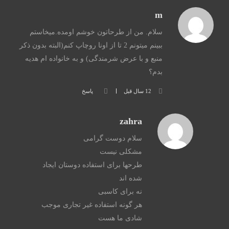
m
سلام. من از طرحاتون خوشم اومده.میخاستم
ببینم میتونم 2 تا از اونا روچاپ کنم(البته بدون ذکر
منبع و با عرض شرمندگی) و به خانواده ام هدیه
بدم؟
12 سال قبل
پاسخ
zahra
سلام دوست گرامی
مشکلی نیست
طرحها برای استفاده دوستان ایجاد
شده اند
نه برای کاسبی
هر گونه استفاده غیر تجاری موجب
شادی ما هست