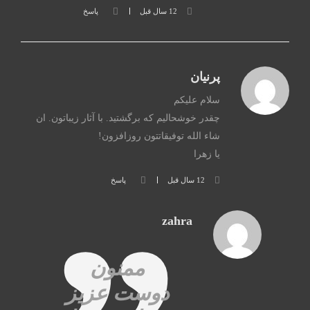
12 سال قبل
پاسخ
پرنیان
سلام علیکم
چقدر خوشحالیم که برگشتید. با آثار زیباتون. ان
شاء الله توفیقاتتون روزافزون!
یا زهرا
12 سال قبل
پاسخ
zahra
ممنون
دوست عزیز