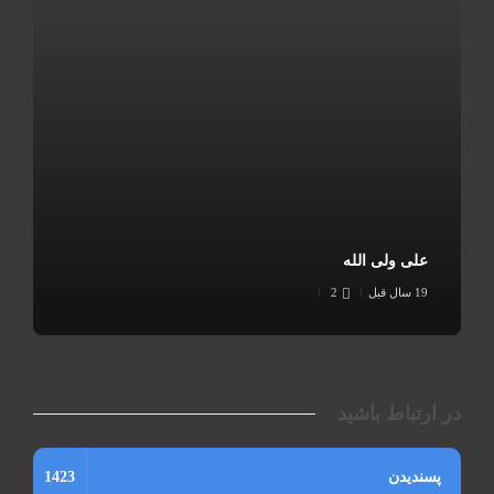
علی ولی الله
19 سال قبل
2
در ارتباط باشید
پسندیدن
1423