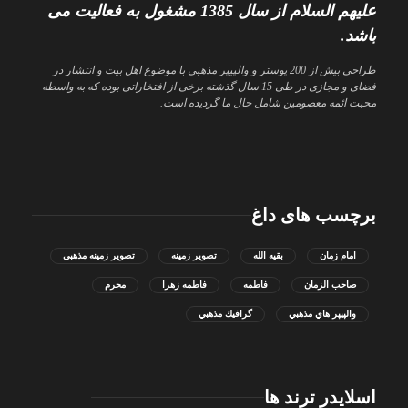
علیهم السلام از سال 1385 مشغول به فعالیت می
باشد.
طراحی بیش از 200 پوستر و والپیپر مذهبی با موضوع اهل بیت و انتشار در
فضای و مجازی در طی 15 سال گذشته برخی از افتخاراتی بوده که به واسطه
محبت ائمه معصومین شامل حال ما گردیده است.
برچسب های داغ
امام زمان
بقیه الله
تصویر زمینه
تصویر زمینه مذهبی
صاحب الزمان
فاطمه
فاطمه زهرا
محرم
والپيپر هاي مذهبي
گرافيك مذهبي
اسلایدر ترند ها