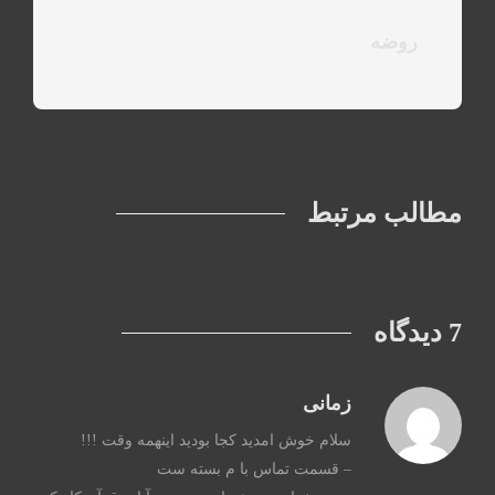
روضه
مطالب مرتبط
7 دیدگاه
زمانی
سلام خوش امدید کجا بودید اینهمه وقت !!!
– قسمت تماس با م بسته ست