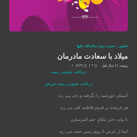
تصاوير
,
حضرت زهرا سلام الله علیها
میلاد با سعادت مادرمان
روضه
,
12 سال قبل
7
5579
دریافت تصویر زمینه
دریافت تصویر زمینه عریض
آسمان خورشيد را بگرفته و دف مي زند
هر فرشته بر قدوم فاطمه كف مي زند
تا بيايد دختر يكتاي ختم المرسلين
انبيا از عرش تا روي زمين صف مي زند