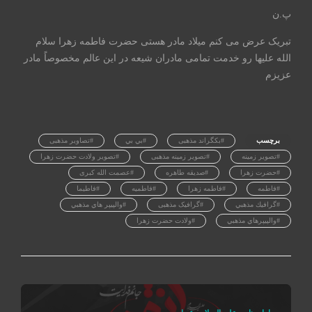
پ.ن
تبریک عرض می کنم میلاد مادر هستی حضرت فاطمه زهرا سلام
الله علیها رو خدمت تمامی مادران شیعه در این عالم مخصوصاً مادر
عزیزم
برچسب
#بکگراند مذهبی
#بي بي
#تصاویر مذهبی
#تصویر زمینه
#تصویر زمینه مذهبی
#تصویر ولادت حضرت زهرا
#حضرت زهرا
#صدیقه طاهره
#عصمت الله کبری
#فاطمه
#فاطمه زهرا
#فاطميه
#فاطيما
#گرافيك مذهبي
#گرافیک مذهبی
#والپيپر هاي مذهبي
#والپيپرهاي مذهبي
#ولادت حضرت زهرا