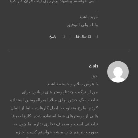
– می خواستم پیشنهاد برم روی آیات قرآن کار کنید
…
موید باشید
والله ولی التوفیق
12 سال قبل
پاسخ
z.sh
حق
با عرض سلام و خسته نباشید .
من از ترکیب چندتا پوستر های زیباتون برای
تبلیغات یک جشن برای میلاد امیرالمومنین استفاده
کردم .طرح متفاوت با اصل کارهاست اما از المان
هایی از پوسترهای شما استفاده شده .کارها صرفا
تبلیغاتی است و مصرف تجاری نداره اما چون به
صورت بنر هم چاپ میشه خواستم کسب اجازه