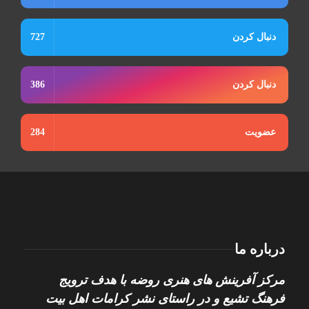
دنبال کردن
727
دنبال کردن
386
عضویت
284
درباره ما
مرکز آفرینش های هنری روضه با هدف ترویج
فرهنگ تشیع و در راستای نشر کرامات اهل بیت