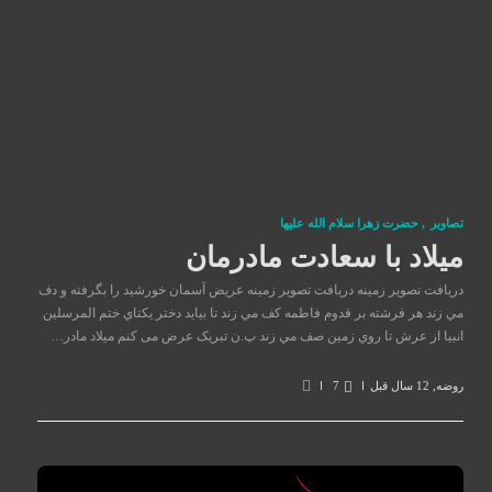
تصاوير
,
حضرت زهرا سلام الله علیها
میلاد با سعادت مادرمان
دریافت تصویر زمینه دریافت تصویر زمینه عریض آسمان خورشيد را بگرفته و دف
مي زند هر فرشته بر قدوم فاطمه كف مي زند تا بيايد دختر يكتاي ختم المرسلين
انبيا از عرش تا روي زمين صف مي زند پ.ن تبریک عرض می کنم میلاد مادر…
روضه
,
12 سال قبل
7