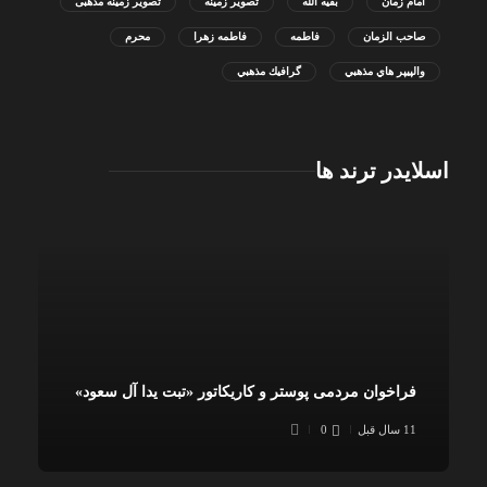
امام زمان
بقیه الله
تصویر زمینه
تصویر زمینه مذهبی
صاحب الزمان
فاطمه
فاطمه زهرا
محرم
والپيپر هاي مذهبي
گرافيك مذهبي
اسلایدر ترند ها
فراخوان مردمی پوستر و کاریکاتور «تبت یدا آل سعود»
11 سال قبل
0