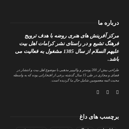
درباره ما
مرکز آفرینش های هنری روضه با هدف ترویج
فرهنگ تشیع و در راستای نشر کرامات اهل بیت
علیهم السلام از سال 1385 مشغول به فعالیت می
باشد.
طراحی بیش از 200 پوستر و والپیپر مذهبی با موضوع اهل بیت و انتشار در
فضای و مجازی در طی 15 سال گذشته برخی از افتخاراتی بوده که به واسطه
محبت ائمه معصومین شامل حال ما گردیده است.
برچسب های داغ