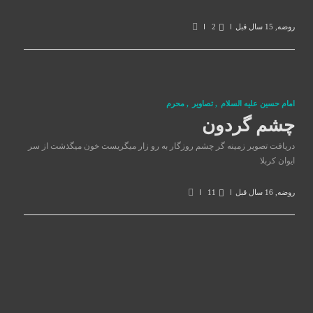
روضه
,
15 سال قبل
2
امام حسین علیه السلام
,
تصاوير
,
محرم
چشم گردون
دریافت تصویر زمینه گر چشم روزگار به رو زار میگریست خون میگذشت از سر
ایوان کربلا
روضه
,
16 سال قبل
11