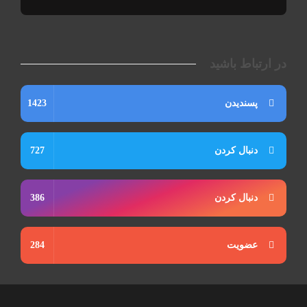
در ارتباط باشید
پسندیدن
1423
دنبال کردن
727
دنبال کردن
386
عضویت
284