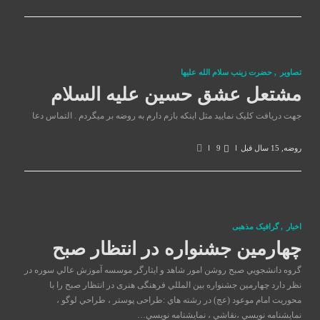
تصاوير
,
حضرت زينب سلام الله عليها
مشتعل عشق حسین علیه السلام
جهت دریافت کلیک نمایید مثل اینکه بازم دارم به روضه بر میگردم . التماس دعا
روضه
,
15 سال قبل
9
اخبار
,
گرافیک مذهبی
چهارمین جشنواره در انتظار صبح
گروه دانشجويي صبح روشن امور شاهد و ايثارگر موسسه آموزش عالي سوره در
نظر دارد چهارمين جشنواره بين المللي فرهنگی هنری در انتظار صبح را با
محوريت امام موعود (عج) در رشته هاي :طراحی پوستر ، طراحي لوگو ،
نمايشنامه نويسي ،نقاشي ، نمايشنامه نويسي…