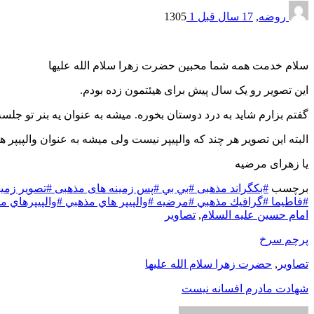
روضه
,
17 سال قبل
1
1305
سلام خدمت همه شما محبین حضرت زهرا سلام الله علیها
این تصویر رو یک سال پیش برای هیئتمون زده بودم.
گفتم بزارم شاید به درد دوستان بخوره. میشه به عنوان یه بنر تو جلسه
البته این تصویر هر چند که والپیپر نیست ولی میشه به عنوان والپیپر 
یا زهرای مرضیه
برچسب
#بکگراند مذهبی
#بي بي
#پس زمینه های مذهبی
#تصویر زمی
#فاطيما
#گرافيك مذهبي
#مرضیه
#والپيپر هاي مذهبي
#والپيپرهاي م
امام حسین علیه السلام
,
تصاوير
پرچم سرخ
تصاوير
,
حضرت زهرا سلام الله علیها
شهادت مادرم افسانه نیست