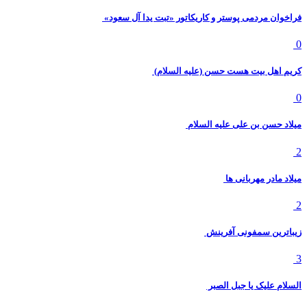
فراخوان مردمی پوستر و کاریکاتور «تبت یدا آل سعود»
0
کریم اهل بیت هست حسن (علیه السلام)
0
میلاد حسن بن علی علیه السلام
2
میلاد مادر مهربانی ها
2
زیباترین سمفونی آفرینش
3
السلام علیک یا جبل الصبر