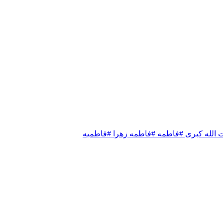
الله کبری
#فاطمه
#فاطمه زهرا
#فاطميه