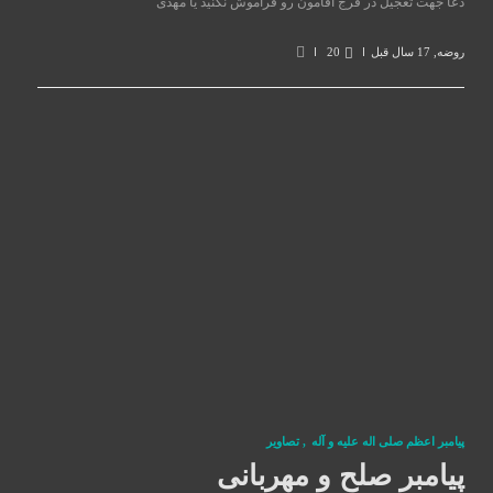
دعا جهت تعجیل در فرج آقامون رو فراموش نکنید یا مهدی
روضه
,
17 سال قبل
20
پيامبر اعظم صلی اله علیه و آله
,
تصاوير
پیامبر صلح و مهربانی