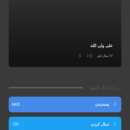
علی ولی الله
19 سال قبل
2
در ارتباط باشید
پسندیدن
1423
دنبال کردن
727