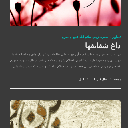
تصاوير
,
حضرت زينب سلام الله عليها
,
محرم
داغ شقایقها
دریافت تصویر زمینه با سلام و آرزوی قبولی طاعات و عزاداریهای مخلصانه شما
دوستان و محبین اهل بیت علیهم السلام شرمنده که دیر شد . دنبال یه نوشته بودم
که طرح مزین به نام بی بی حضرت زینب سلام الله علیها بشه که نشد. دعایمان…
روضه
,
17 سال قبل
2