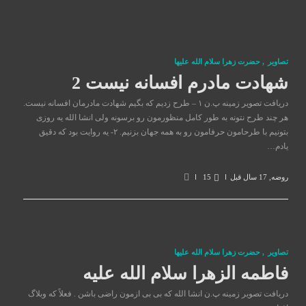
تصاوير
,
حضرت زهرا سلام الله علیها
شهادت مادرم افسانه نیست 2
دریافت تصویر زمینه پ.ن ۱ – طرح زدیم که بگیم شهادت مادرمان افسانه نیست.
هر چند طرح نتونه به طور کامل منظورمون رو برسونه ولی انشا الله یه روزی
بتونیم با طرحامون حرفامون رو به همه جهان بزنیم. ۲- یه روایت بود که دقیق
یادم…
روضه
,
17 سال قبل
15
تصاوير
,
حضرت زهرا سلام الله علیها
فاطمه الزهرا سلام الله علیه
دریافت تصویر زمینه پ.ن انشا الله که بی بی ازمون راضی باشن . فعلاً که وبلاگ