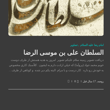
امام رضا علیه السلام
,
تصاوير
السلطان علی بن موسی الرضا
دريافت تصوير زمينه سلام عليكم تصوير امروز يه هديه هستش از طرف دوست
خوبم محمد جواد (‌پروآما) كه خيلي ارادت دارم به ايشون . كلاً‌سبك كاري مخصوص
به خودش رو داره . كار درست و با مرام. البته يكم دير شده و كوتاهي از طرف…
روضه
,
17 سال قبل
8