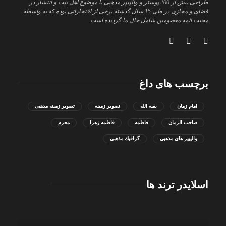
طراحی بیش از 200 پوستر و والپیپر مذهبی با موضوع اهل بیت و انتشار در
فضای و مجازی در طی 15 سال گذشته برخی از افتخاراتی بوده که به واسطه
محبت ائمه معصومین شامل حال ما گردیده است.
برچسب های داغ
امام زمان
بقیه الله
تصویر زمینه
تصویر زمینه مذهبی
صاحب الزمان
فاطمه
فاطمه زهرا
محرم
والپيپر هاي مذهبي
گرافيك مذهبي
اسلایدر ترند ها