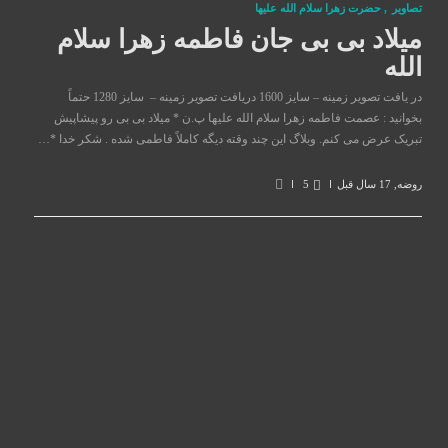
تصاوير
,
حضرت زهرا سلام الله علیها
میلاد بی بی جان فاطمه زهرا سلام
الله
در یافت تصویر زمینه – سایز 1600 دریافت تصویر زمینه – سایز 1280 حتماً‌
بخوانید : عصمت فاطمه زهرا سلام الله علیها پ.ن * میلاد بی بی رو پیشاپیش
تبریک عرض می کنم. وبلاگ این چند وقته دیگه کاملاً ‌فاطمی شده . شکر خدا *…
روضه
,
17 سال قبل
5