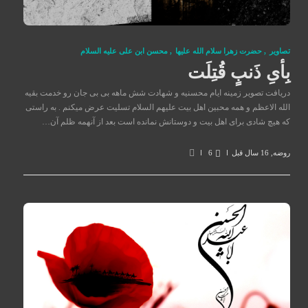
تصاوير
,
حضرت زهرا سلام الله علیها
,
محسن ابن علی علیه السلام
بِأیِ ذَنبٍ قُتِلَت
دریافت تصویر زمینه ایام محسنیه و شهادت شش ماهه بی بی جان رو خدمت بقیه
الله الاعظم و همه محبین اهل بیت علیهم السلام تسلیت عرض میکنم . به راستی
که هیچ شادی برای اهل بیت و دوستانش نمانده است بعد از آنهمه ظلم آن…
روضه
,
16 سال قبل
6