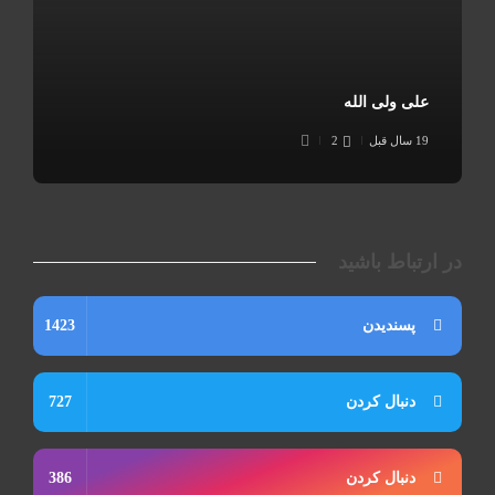
علی ولی الله
19 سال قبل
2
در ارتباط باشید
پسندیدن
1423
دنبال کردن
727
دنبال کردن
386