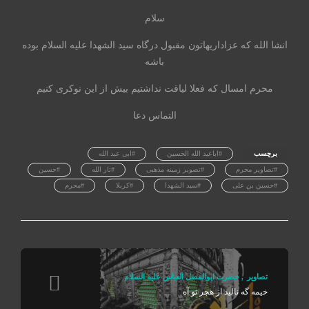
سلام
انشا الله که عزاداریهاتون مقبول درگاه سید الشهدا علیه السلام بوده
باشه
محرم امسال که فعلا لیاقت نداشتیم بیش از این نوکری کنیم
التماس دعا
برچسب
#اباعبد الله الحسین
#ابی عبد الله
#تصاویر محرم
#تصویر زمینه مذهبی
#ثار الله
#حسین
#حسین بن علی
#سید الشهدا
#کربلا
#محرم
تصاوير
,
حضرت ابوالفضل العباس علیه السلام
خیمه گه نالید از هجر تو آه