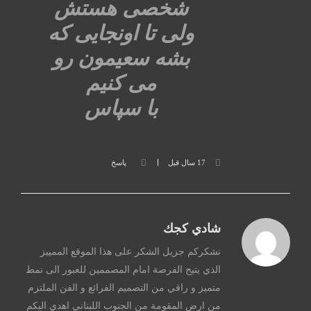
شخصی هستش
ولی تا اونجایی که
بشه سعیمون رو
می کنیم
با سپاس
17 سال قبل
پاسخ
شادي كجك
نشكركم جزيل الشكر على هذا الموقع الممييز
الذي يتيح الفرصة امام المصممين للعبور الى نمط
متميز و راقي من التصميم الفرائع و الفن الملتزم
من ارض المقومة من الجنوب اللبناني اهدي اليكم