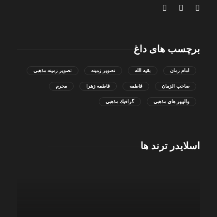
برچسب های داغ
امام زمان
بقیه الله
تصویر زمینه
تصویر زمینه مذهبی
صاحب الزمان
فاطمه
فاطمه زهرا
محرم
والپيپر هاي مذهبي
گرافيك مذهبي
اسلایدر ترند ها