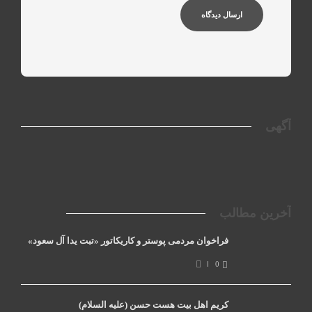
آگهی
آخرین مطالب
فراخوان مردمی پوستر و کاریکاتور «تبت یدا آل سعود»
0
کریم اهل بیت هست حسن (علیه السلام)