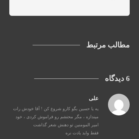
مطالب مرتبط
6 دیدگاه
علی
یه یا حسین بگو کارو شروع کن ! آقا خودش رات
میندازه ، مگر محتشم رو فراموش کردی ، خود
امیر المومنین تو دهنش شعر گذاشت
فقط واید یادت نره