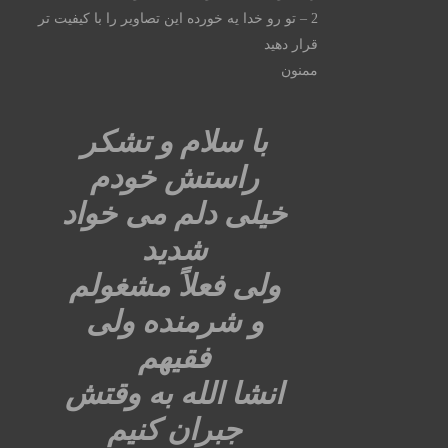
2 – تو رو خدا يه خورده اين تصاوير را با كيفيت تر
قرار دهيد
ممنون
با سلام و تشکر
راستش خودم
خیلی دلم می خواد
شدید
ولی فعلاً مشغولم
و شرمنده ولی
فقیهم
انشا الله به وقتش
جبران کنیم