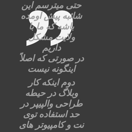
حتی میترسم این
شائبه پیش اومده
باشه که ما با
ولایت مشکل
داریم
در صورتی که اصلاً
اینگونه نیست
دوم اینکه کار
وبلاگ در حیطه
طراحی والپیپر در
حد استفاده توی
نت و کامپیوتر های