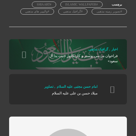
برچسب
#ISLAMIC WALLPAPER
#SHIA ART
#تصویر زمینه مذهبی
#گرافيك مذهبي
#والپيپر هاي مذهبي
اخبار
,
گرافیک مذهبی
فراخوان مردمی پوستر و کاریکاتور «تبت یدا آل
سعود»
امام حسن مجتبی علیه السلام
,
تصاوير
میلاد حسن بن علی علیه السلام