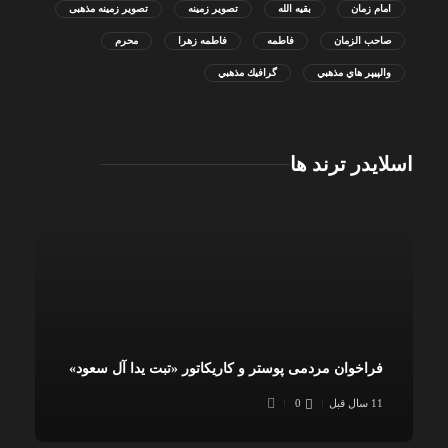
امام زمان
بقیه الله
تصویر زمینه
تصویر زمینه مذهبی
صاحب الزمان
فاطمه
فاطمه زهرا
محرم
والپيپر هاي مذهبي
گرافيك مذهبي
اسلایدر ترند ها
فراخوان مردمی پوستر و کاریکاتور «تبت یدا آل سعود»
11 سال قبل
0