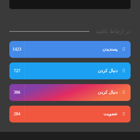
در ارتباط باشید
پسندیدن
1423
دنبال کردن
727
دنبال کردن
386
عضویت
284