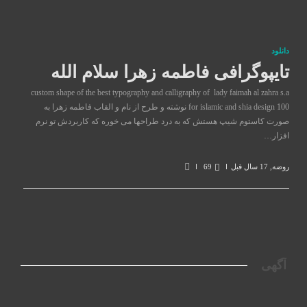
دانلود
تایپوگرافی فاطمه زهرا سلام الله
custom shape of the best typography and calligraphy of lady faimah al zahra s.a
for islamic and shia design 100 نوشته و طرح از نام و القاب فاطمه زهرا به
صورت کاستوم شیپ هستش که به درد طراحها می خوره که کاربردش تو نرم
افزار…
روضه
,
17 سال قبل
69
آگهی