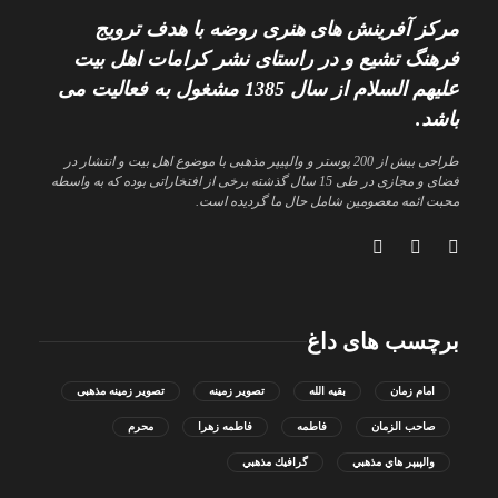
مرکز آفرینش های هنری روضه با هدف ترویج
فرهنگ تشیع و در راستای نشر کرامات اهل بیت
علیهم السلام از سال 1385 مشغول به فعالیت می
باشد.
طراحی بیش از 200 پوستر و والپیپر مذهبی با موضوع اهل بیت و انتشار در
فضای و مجازی در طی 15 سال گذشته برخی از افتخاراتی بوده که به واسطه
محبت ائمه معصومین شامل حال ما گردیده است.
برچسب های داغ
امام زمان
بقیه الله
تصویر زمینه
تصویر زمینه مذهبی
صاحب الزمان
فاطمه
فاطمه زهرا
محرم
والپيپر هاي مذهبي
گرافيك مذهبي