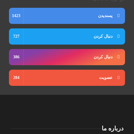
پسندیدن
1423
دنبال کردن
727
دنبال کردن
386
عضویت
284
درباره ما