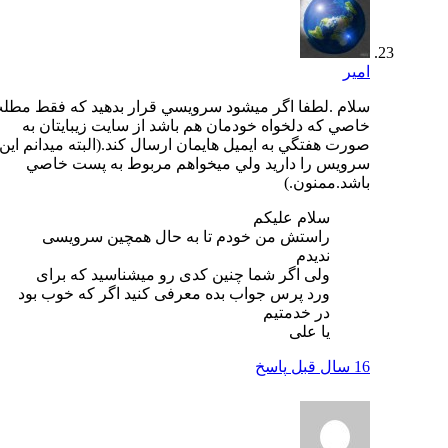
امير
سلام .لطفا اگر ميشود سرويسي قرار بدهيد كه فقط مطلب
خاصي كه دلخواه خودمان هم باشد از سايت زيبايتان به
صورت هفتگي به ايميل هايمان ارسال كند.(البته ميدانم اين
سرويس را داريد ولي ميخواهم مربوط به پست خاصي
باشد.ممنون.)
سلام علیکم
راستش من خودم تا به حال همچین سرویسی
ندیدم
ولی اگر شما چنین کدی رو میشناسید که برای
ورد پرس جواب بده معرفی کنید اگر که خوب بود
در خدمتیم
یا علی
16 سال قبل
پاسخ