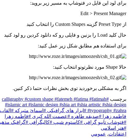
ی لود این فایل در فتوشاپ به مسیر زیر بروید:
Edit > Present Mana
ب کنید
را بزنین و فایلی رو که دانلود کردین رو لود کنید
ای استفاده هم مطابق شکل زیر عمل کنید:
رتونو انتخاب کنید:
ر به مشکلی برخوردید توی بخش نظرات حتما ذکر کنین.
چسب
#calligraphy
#fatimah
#fatima
#fatemeh
#custom shape
#islamic art
#islamic design
#shia art
#shia artistic
#shia des
#zah
#typography
#ابزار های گرافیکی
#اسمائ متبرکه
#القاب
طمه زهرا
#صدیقه طاهره
#عصمت الله کبری
#فاطمه زهرا
توشاپ تایپو گرافی
#کاستوم شیپ
#کالیگرافی
#گرافیک مذهبی
نر اسلامی
تقادات
,
عمومي