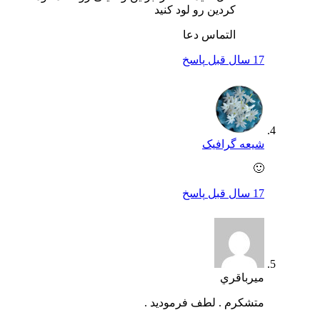
کردین رو لود کنید
التماس دعا
17 سال قبل
پاسخ
شیعه گرافیک
🙂
17 سال قبل
پاسخ
ميرباقري
متشكرم . لطف فرموديد .