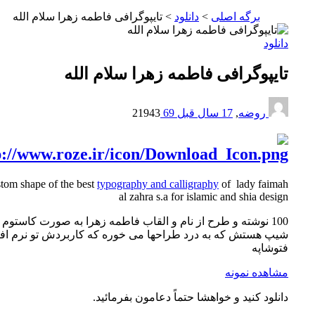
برگه اصلی
>
دانلود
>
تایپوگرافی فاطمه زهرا سلام الله
لود
یپوگرافی فاطمه زهرا سلام الله
روضه
,
17 سال قبل
69
21943
custom shape of the best
typography and calligraphy
of lady faim
al zahra s.a for islamic and shia des
100 نوشته و طرح از نام و القاب فاطمه زهرا به صورت کاستوم
پ هستش که به درد طراحها می خوره که کاربردش تو نرم افزار
وشاپه
اهده نمونه
لود کنید و خواهشا حتماً دعامون بفرمائید.