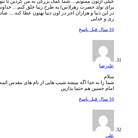
خیلی ازتون ممنونم… شما کمک بزرگی به من کردین تا بتونم
برای تولد حضرت زهرا(س) یه طرح زیبا خلق کنم… خداوند 1
در این دنیا و هزاران اجر در اون دنیا بهتون عطا کنه…. شاد
زی و خدایی
16 سال قبل
پاسخ
علیرضا
سلام
شما را به خدا اگه میشه شیپ هایی از نام های مقدس ائمه و
امام حسین هم حتما بذارین
16 سال قبل
پاسخ
علی