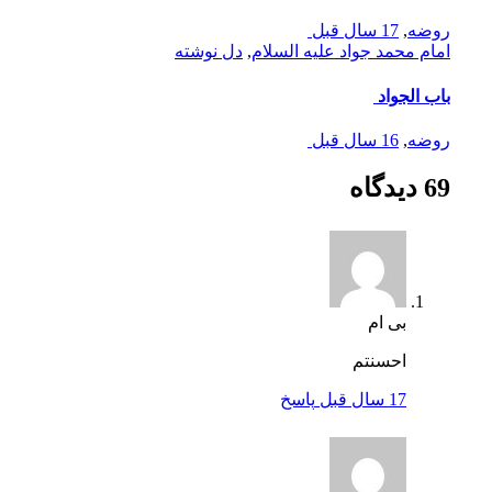
ضه
,
17 سال قبل
م محمد جواد علیه السلام
,
دل نوشته
ب الجواد
ضه
,
16 سال قبل
گاه
بی ام
احسنتم
17 سال قبل
پاسخ