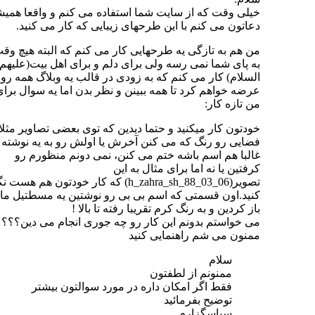
خیلی وقت که از سایت شما استفاده می کنم و واقعا همیشه
دعاتون می کنم با این طرحهای زیبایی که کار می کنید.
من هم به تازگی یه طرحهایی کار می کنم که البته هیچ وقت
به پای شما نمی رسه ولی برای دلم و برای اهل بیت(علیهم
السلام) کار می کنم که به زودی در قالب یه وبلاگ همه رو
عرضه خواهم کرد تا همه ببینن و نظر بدن اما یه سوال برای
من تازه کار:
خودتون کار میکنید و حتما دیدین که توی بعضی تصاویر مثلا یه
فضایی رو رنگ که می کنن آخرش یا اولش رو به یه نوشته که
غالبا هم اسم باشه ختم می کنن، نمی دونم منظورم رو
کرفتین یا نه اما برای مثال به این
تصویر(h_zahra_sh_88_03_06) که کار خودتون هم هست نگاه
کنید.اون قسمتی که اسم بی بی رو نوشتین یه مسطتیل مانند
باز کردین و به رنگ کرم تقریبا رفته تا بالا !
می خواستم بدونم این کار رو چه جوری انجام می دین؟؟؟
ممنون می شم راهنمایی کنید
سلام
ممنونم از لطفتون
فقط اگر امكان داره در مورد سوالتون بيشتر
توضيح بفرمائيد
سپاسگزارم