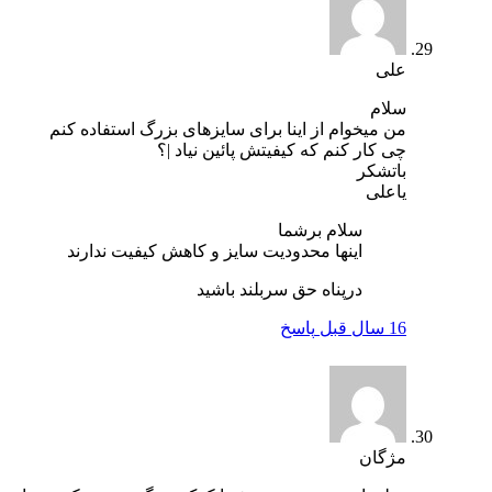
علی
سلام
من میخوام از اینا برای سایزهای بزرگ استفاده کنم
چی کار کنم که کیفیتش پائین نیاد |؟
باتشکر
یاعلی
سلام برشما
اینها محدودیت سایز و کاهش کیفیت ندارند
درپناه حق سربلند باشید
16 سال قبل
پاسخ
مژگان