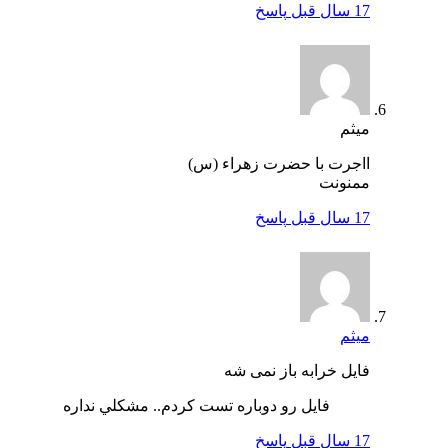
17 سال قبل
پاسخ
میثم
ااجرت با حضرت زهراء (س)
ممنونت
17 سال قبل
پاسخ
میثم
فایل خرابه باز نمی شه
فايل رو دوباره تست كردم.. مشكلي نداره
17 سال قبل
پاسخ