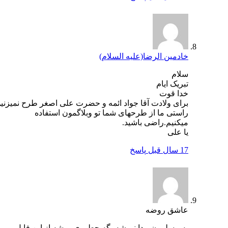
خادمین الرضا(علیه السلام)
سلام
تبریک ایام
خدا قوت
برای ولادت آقا جواد ائمه و حضرت علی اصغر طرح نمیزنین؟
راستی ما از طرحهای شما تو وبلاگمون استفاده
میکنیم.راضی باشید.
یا علی
17 سال قبل
پاسخ
عاشق روضه
یه مسلمون پیدا نمیشه بگه چطوری میشه از این فایل