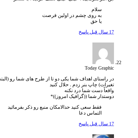
سلام
به روی چشم در اولین فرصت
یا حق
17 سال قبل
پاسخ
Today Graphic
در راستای اهداف شما یکی دو تا از طرح های شما رو (البته با
تغیرات) چاپ بنر زدم . حلال کنید
واقعاً دست شما درد نکنه
دوستدار شما ((گرافیک امروز))*
فقط سعی کنید حدالامکان منبع رو ذکر بفرمائید
التماس دعا
17 سال قبل
پاسخ