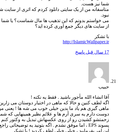
شما نیز هست.
متاسفانه من از یک سایتی دانلود کردم که اثری از سایت شما
نبود.
می خواستم بدونم که این تذهیب ها مال شماست؟ یا شما هم
از سایت های دیگر جمع اوری کرده اید؟
با تشکر
http://IslamicWallpaper.ir
17 سال قبل
پاسخ
حبیب
آقا انشاء الله مأجور باشید . فقط یه نکته !
اگه لطف کنین و حالا که ماهی در اختیار دوستان می زارین ،
ماهی گیری هم یاد ما بدین خیلی خوب می شه ها ! یعنی من
دوست دارم یه سری آرم ها و علائم نظیر همینهایی که شما
زحمتشو کشیدن رو از روی عکسهاش تبدیل به وکتور کنم . با
پسوند EPS ، اما موفق نشدم . اگه بتونید یه توضیحاتی راجع به
این امر بفرمایید ، خیلی خیلی لطف کردید ! با تشکر