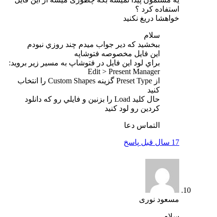
استفاده کرد ؟
خواهشا دریغ نکنید
سلام
ببخشيد كه دير جواب ميدم چند روزي نبودم
اين فايل مخصوصه فتوشاپه
براي لود اين فايل در فتوشاپ به مسير زير برويد:
Edit > Present Manager
از ‍Preset Type گزينه Custom Shapes را انتخاب
كنيد
حال كليد Load را بزنين و فايلي رو كه دانلود
كردين رو لود كنيد
التماس دعا
17 سال قبل
پاسخ
مسعود نوری
سلام.