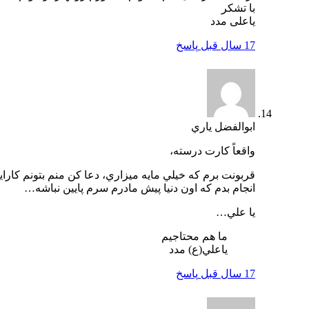
با تشکر
یاعلی مدد
17 سال قبل
پاسخ
ابوالفضل ياري
واقعاً كارت درسته،
قربونت برم كه خيلي مايه ميزاري، دعا كن منم بتونم كارايي
انجام بدم كه اون دنيا پيش مادرم سرم پايين نباشه…
يا علي…
ما هم محتاجيم
ياعلي(ع) مدد
17 سال قبل
پاسخ