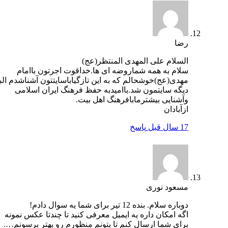
رضا
السلام علی المهدی المنتظر(عج)
سلام به همه شماروضه ای ها.خداقوت اجرتون باامام
مهدی(عج)خوشحالم که به این تازگیاباسایتتون آشناشدم البته
دیگه سایتمون شد.باامیدبه حفظ فرهنگ ایران اسلامی
وآشنایی بیشترمابافرهنگ اهل بیت.
ازآبادان
17 سال قبل
پاسخ
مسعود نوری
دوباره سلام. بنده 12 تیر برای شما یه سوال دادم!
اگه امکان داره یه ایمیل معرفی کنید تا چندتا عکس نمونه
برای شما ارسال کنم تا بتونم منظورم رو بهتر برسونم….