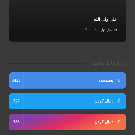
علی ولی الله
19 سال قبل
2
در ارتباط باشید
پسندیدن
1423
دنبال کردن
727
دنبال کردن
386