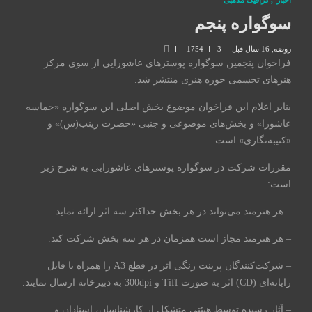
اخبار
,
گرافیک مذهبی
سوگواره پنجم
روضه
,
16 سال قبل
3
1754
فراخوان پنجمین سوگواره پوسترهای عاشورایی از سوی مرکز
هنرهای تجسمی حوزه هنری منتشر شد.
بنابر اعلام این فراخوان موضوع بخش اصلی این سوگواره «حماسه
عاشورا» و بخش‌های موضوعی و جنبی «حضرت زینب(س)» و
«کتیبه‌نگاری» است.
مقررات شرکت در سوگواره پوسترهای عاشورایی به شرح زیر
است:
– هر هنرمند می‌تواند در هر بخش حداکثر سه اثر ارائه نماید.
– هر هنرمند مجاز است همزمان در هر سه بخش شرکت کند.
– شرکت‌کنندگان پرینت ‌رنگی اثر در قطع A3 را همراه با فایل
رایانه‌ای (CD) اثر به صورت Tiff و 300dpi به دبیرخانه ارسال نمایند.
– آثار رسیده توسط هیئتی متشکل از کارشناسان، استادان و