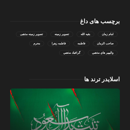
برچسب های داغ
امام زمان
بقیه الله
تصویر زمینه
تصویر زمینه مذهبی
صاحب الزمان
فاطمه
فاطمه زهرا
محرم
والپيپر هاي مذهبي
گرافيك مذهبي
اسلایدر ترند ها